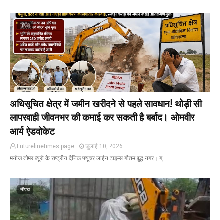
नोएडा
अधिसूचित क्षेत्र में जमीन खरीदने से पहले सावधान! थोड़ी सी
लापरवाही जीवनभर की कमाई कर सकती है बर्बाद। ओमवीर
आर्य ऐडवोकेट
Futurelinetimes.page
जुलाई 10, 2026
मनोज तोमर ब्यूरो के राष्ट्रीय दैनिक फ्यूचर लाईन टाइम्स गौतम बुद्ध नगर। ग्…
नौएडा