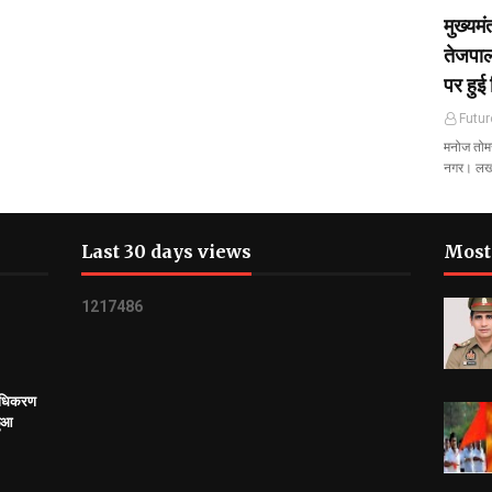
मुख्यम
तेजपाल
पर हुई 
Futur
मनोज तोमर 
नगर। ल
Last 30 days views
Most
1
2
1
7
4
8
6
राधिकरण
हुआ