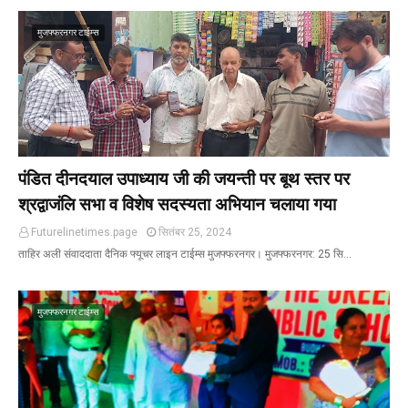
मुजफ्फरनगर टाईम्स
पंडित दीनदयाल उपाध्याय जी की जयन्ती पर बूथ स्तर पर
श्रद्वाजंलि सभा व विशेष सदस्यता अभियान चलाया गया
Futurelinetimes.page
सितंबर 25, 2024
ताहिर अली संवाददाता दैनिक फ्यूचर लाइन टाईम्स मुजफ्फरनगर। मुजफ्फरनगर: 25 सि…
मुजफ्फरनगर टाईम्स