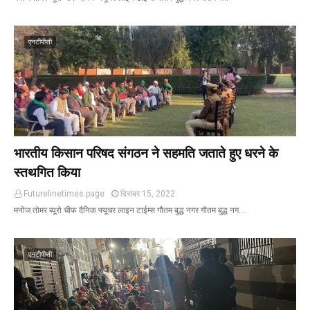
एनटीपीसी
भारतीय किसान परिषद संगठन ने सहमति जताते हुए धरने के
स्तथगित किया
Futurelinetimes.page
दिसंबर 15, 2022
मनोज तोमर ब्यूरो चीफ दैनिक फ्यूचर लाइन टाईम्स गौतम बुद्ध नगर गौतम बुद्ध नग…
एनटीपीसी