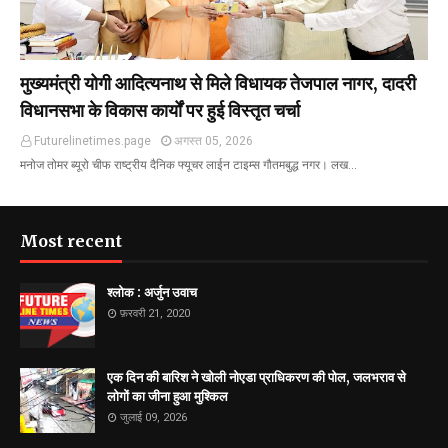
मुख्यमंत्री योगी आदित्यनाथ से मिले विधायक तेजपाल नागर, दादरी
विधानसभा के विकास कार्यों पर हुई विस्तृत चर्चा
Futurelinetimes.page
अगस्त 05, 2026
मनोज तोमर ब्यूरो चीफ राष्ट्रीय दैनिक फ्यूचर लाईन टाइम्स गौतमबुद्ध नगर। लख…
Most recent
श्लोक : अर्जुन उवाच
फ़रवरी 21, 2020
एक दिन की बारिश ने खोली नोएडा प्राधिकरण की पोल, जलभराव से
लोगों का जीना हुआ मुश्किल
जुलाई 09, 2026