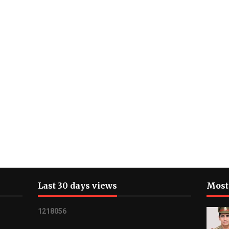
Last 30 days views
Most
1
2
1
8
0
5
6