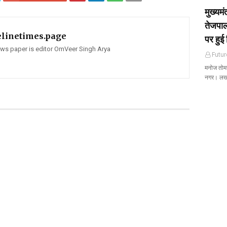
मुख्यम
तेजपाल
elinetimes.page
पर हुई 
news paper is editor OmVeer Singh Arya
Futur
मनोज तोमर 
नगर। ल