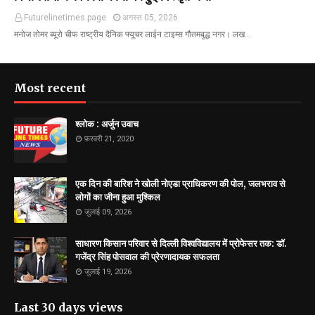
Futurelinetimes.page
अगस्त 05, 2026
मनोज तोमर ब्यूरो चीफ राष्ट्रीय दैनिक फ्यूचर लाईन टाइम्स गौतमबुद्ध नगर। लख…
Most recent
श्लोक : अर्जुन उवाच
फ़रवरी 21, 2020
एक दिन की बारिश ने खोली नोएडा प्राधिकरण की पोल, जलभराव से
लोगों का जीना हुआ मुश्किल
जुलाई 09, 2026
साधारण किसान परिवार से दिल्ली विश्वविद्यालय में प्रोफेसर तक: डॉ.
गजेंद्र सिंह पोसवाल की प्रेरणादायक सफलता
जुलाई 19, 2026
Last 30 days views