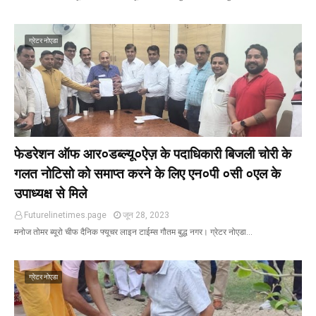
ग्रेटर नोएडा
फेडरेशन ऑफ आर०डब्ल्यू०ऐज़ के पदाधिकारी बिजली चोरी के
गलत नोटिसो को समाप्त करने के लिए एन०पी ०सी ०एल के
उपाध्यक्ष से मिले
Futurelinetimes.page
जून 28, 2023
मनोज तोमर ब्यूरो चीफ दैनिक फ्यूचर लाइन टाईम्स गौतम बुद्ध नगर। ग्रेटर नोएडा…
ग्रेटर नोएडा