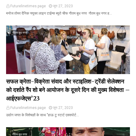
Futurelinetimes.page
जून 27, 2023
मनोज तोमर दैनिक फ्यूचर लाइन टाईम्स ब्यूरो चीफ गौतम बुध नगर गौतम बुध नगर ह…
गौतम बुध नगर
सफल क्रेता-विक्रेता संवाद और स्टाइलिश-ट्रेंडी सेलेक्शन
को दर्शाते रैंप शो बने आयोजन के दूसरे दिन की मुख्य विशेषता –
आईएफजेएस’23
Futurelinetimes.page
जून 27, 2023
उद्योग जगत के विशेषज्ञों के साथ "हाऊ टु स्टार्ट एक्सपोर्ट…
गौतम बुध नगर