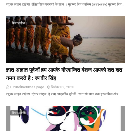
फ्यूचर लाइन टाईम्स ऐतिहासिक प्रमाणों के साथ । मुहम्मद बिन कासिम (७१२-७१५) मुहम्मद बिन…
विचार टाईम्स
ज्ञात अज्ञात पूर्वजों हम आपके गौरवान्वित वंशज आपको शत शत
नमन करते है : रणवीर सिंह
Futurelinetimes.page
सितंबर 02, 2020
फ्यूचर लाइन टाईम्स ग्रेटर नोएडा हे परम् आदरणीय पूर्वजों...सात सौ साल तक इस्लामिक और…
विचार टाईम्स