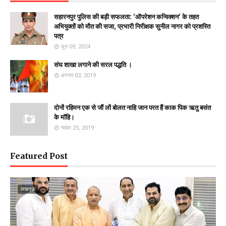
सहारनपुर पुलिस की बड़ी सफलता: 'ऑपरेशन कन्विक्शन' के तहत
अभियुक्तों को मौत की सजा, प्रभारी निरीक्षक सुनील नागर को प्रशस्ति
पत्र
जून 09, 2024
संघ शाखा लगाने की सरल पद्धति ।
अगस्त 03, 2019
दोनों रहिमन एक से जौं लों बोलत नाहि जान परत हैं काक पिक ऋतु बसंत
के माॅहि।
नवंबर 25, 2019
Featured Post
लखनऊ