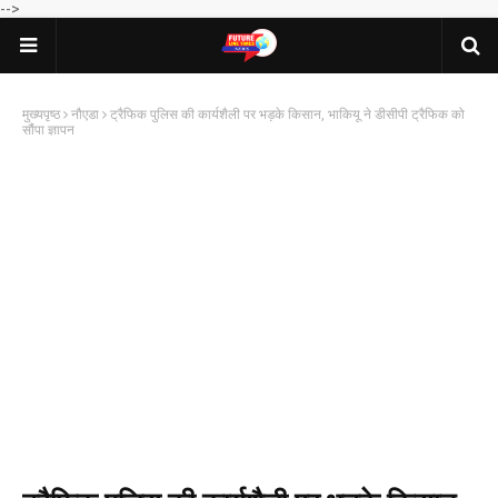
-->
मुख्यपृष्ठ
नौएडा
ट्रैफिक पुलिस की कार्यशैली पर भड़के किसान, भाकियू ने डीसीपी ट्रैफिक को
सौंपा ज्ञापन