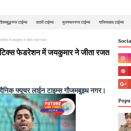
गौतमबुद्धनगर टाईम्स
दादरी टाईम्स
मुजफ्फरनगर टाईम्स
गाजियाबाद टाईम्स
डरेशन में जयकुमार ने जीता रजत पदक
Socia
िक्स फेडरेशन में जयकुमार ने जीता रजत
ीय दैनिक फ्यूचर लाईन टाइम्स गौजमबुझ्ध नगर।
Popu