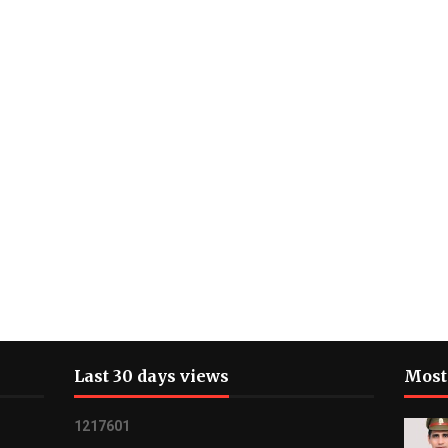
Last 30 days views
Most
1
2
1
7
6
0
1