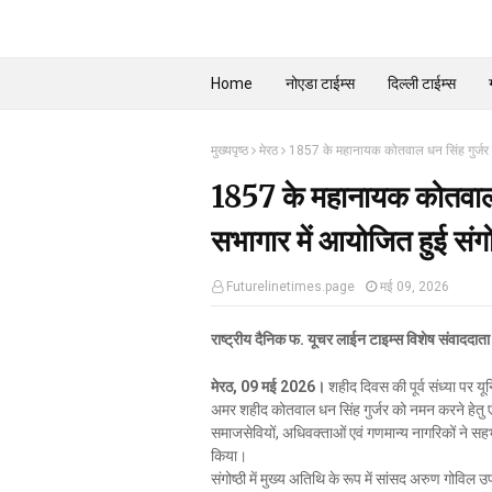
Home
नोएडा टाईम्स
दिल्ली टाईम्स
मुख्यपृष्ठ
मेरठ
1857 के महानायक कोतवाल धन सिंह गुर्जर को
1857 के महानायक कोतवाल ध
सभागार में आयोजित हुई संगो
Futurelinetimes.page
मई 09, 2026
राष्ट्रीय दैनिक फ. यूचर लाईन टाइम्स विशेष संवाददाता
मेरठ, 09 मई 2026।
शहीद दिवस की पूर्व संध्या पर य
अमर शहीद कोतवाल धन सिंह गुर्जर को नमन करने हेतु एक
समाजसेवियों, अधिवक्ताओं एवं गणमान्य नागरिकों ने सहभ
किया।
संगोष्ठी में मुख्य अतिथि के रूप में सांसद अरुण गोव