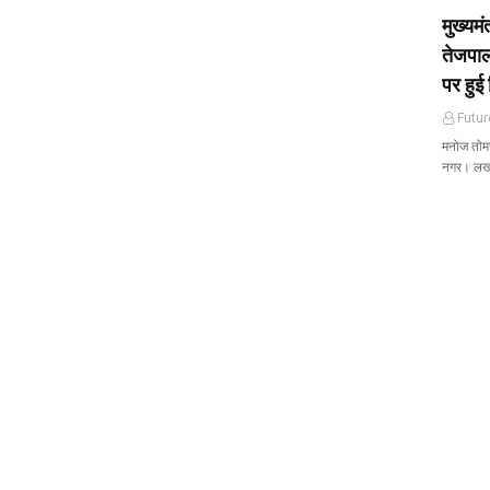
मुख्यम
तेजपाल
पर हुई 
Futur
मनोज तोमर 
नगर। ल