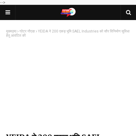
-->
मुख्यपृष्ठ
ग्रेटर नौएडा
YEIDA ने 200 एकड़ भूमि SAEL Industries को सौर विनिर्माण सुविधा
हेतु आवंटित की