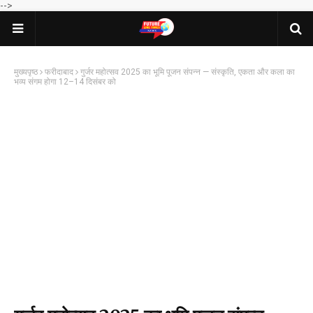
-->
मुख्यपृष्ठ
फरीदाबाद
गुर्जर महोत्सव 2025 का भूमि पूजन संपन्न — संस्कृति, एकता और कला का
भव्य संगम होगा 12–14 दिसंबर को