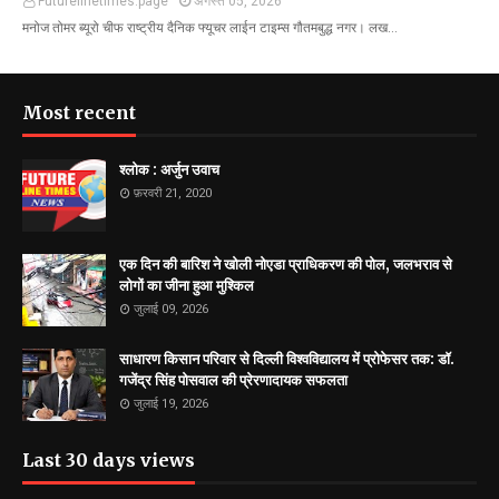
Futurelinetimes.page
अगस्त 05, 2026
मनोज तोमर ब्यूरो चीफ राष्ट्रीय दैनिक फ्यूचर लाईन टाइम्स गौतमबुद्ध नगर। लख…
Most recent
श्लोक : अर्जुन उवाच
फ़रवरी 21, 2020
एक दिन की बारिश ने खोली नोएडा प्राधिकरण की पोल, जलभराव से
लोगों का जीना हुआ मुश्किल
जुलाई 09, 2026
साधारण किसान परिवार से दिल्ली विश्वविद्यालय में प्रोफेसर तक: डॉ.
गजेंद्र सिंह पोसवाल की प्रेरणादायक सफलता
जुलाई 19, 2026
Last 30 days views