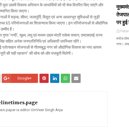
्री युवा उद्यमी विकास अभियान के लाभार्थियों को भी चेक वितरित किए जाएंगे और
मुख्यम
र सम्मानित किया जाएगा।
तेजपाल
जनाओं में सड़क, सीवर, जलापूर्ति, विद्युत एवं अन्य आधारभूत सुविधाओं से जुड़ी
पर हुई 
पण तथा 65 परियोजनाओं का शिलान्यास किया जाएगा। इन परियोजनाओं से औद्योगिक
उम्मीद है।
Futur
 गुप्ता 'नन्दी', सूक्ष्म, लघु एवं मध्यम उद्यम मंत्री राकेश सचान, एमएसएमई राज्य
मनोज तोमर 
जेश सिंह सहित अनेक जनप्रतिनिधि एवं अधिकारी उपस्थित रहेंगे।
नगर। ल
प्रोत्साहन योजनाओं से गौतमबुद्ध नगर को औद्योगिक विकास का नया आयाम
्नत यूपी की यही पहचान" की सोच को और मजबूती मिलेगी।
Google+
elinetimes.page
news paper is editor OmVeer Singh Arya