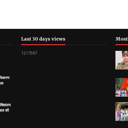
Last 30 days views
Most
1
2
1
7
5
8
7
राधिकरण
हुआ
विद्यालय
सवाल की