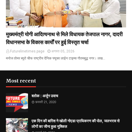
मुख्यमंत्री योगी आदित्यनाथ से मिले विधायक तेजपाल नागर, दादरी
विधानसभा के विकास कार्यों पर हुई विस्तृत चर्चा
Futurelinetimes.page
अगस्त 05, 2026
मनोज तोमर ब्यूरो चीफ राष्ट्रीय दैनिक फ्यूचर लाईन टाइम्स गौतमबुद्ध नगर। लख…
Most recent
श्लोक : अर्जुन उवाच
फ़रवरी 21, 2020
एक दिन की बारिश ने खोली नोएडा प्राधिकरण की पोल, जलभराव से
लोगों का जीना हुआ मुश्किल