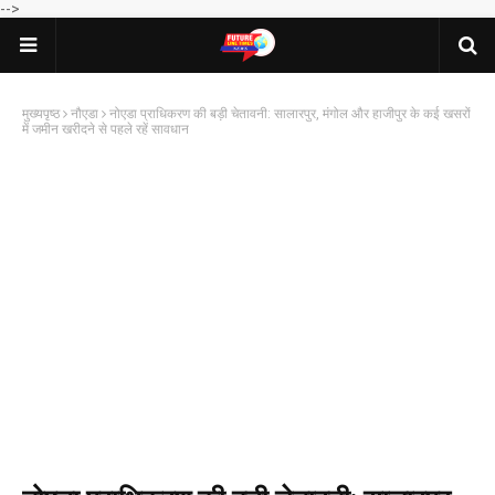
-->
मुख्यपृष्ठ
नौएडा
नोएडा प्राधिकरण की बड़ी चेतावनी: सालारपुर, मंगोल और हाजीपुर के कई खसरों
में जमीन खरीदने से पहले रहें सावधान