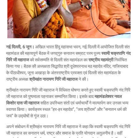
नई दिल्ली, 6 जून।
अखिल भारत हिंदू महासभा भवन, नई दिल्ली में आयोजित दिल्ली संत
महामंडल की महत्वपूर्ण बैठक में जगद्गुरु सनातन सम्राट परम पूज्य
स्वामी चक्रपाणि नंद
गिरि जी महाराज
को सर्वसम्मति से दिल्ली संत महामंडल का
राष्ट्रीय महामंत्री
निर्वाचित
किया गया। बैठक की अध्यक्षता सिद्धपीठ श्री दूधेश्वरनाथ मठ महादेव मंदिर, गाजियाबाद
के पीठाधीश्वर, जूना अखाड़ा के अंतरराष्ट्रीय प्रवक्ता एवं दिल्ली संत महामंडल के
राष्ट्रीय अध्यक्ष
श्रीमहंत नारायण गिरि जी महाराज
ने की।
श्रीमहंत नारायण गिरि जी महाराज ने विधिवत घोषणा करते हुए स्वामी चक्रपाणि नंद गिरि
जी महाराज को पुष्पमाला पहनाकर सम्मानित किया। इसके बाद
महामंडलेश्वर नवल
किशोर दास जी महाराज
सहित उपस्थित संतों एवं धर्माचार्यों ने माल्यार्पण कर उनका भव्य
स्वागत किया। कार्यक्रम स्थल “हर-हर महादेव”, “जय श्रीराम” और “सनातन धर्म की
जय” के उद्घोषों से गूंज उठा।
अपने संबोधन में श्रीमहंत नारायण गिरि जी महाराज ने कहा कि स्वामी चक्रपाणि नंद गिरि
जी महाराज का सनातन धर्म, राष्ट्र और समाज के प्रति योगदान अतुलनीय है। वहीं