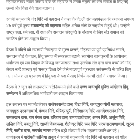
महामंडलेश्वर नवल किशोर दास जी महाराज ने उनके नेतृत्व को संत समाज के लिए नई
ऊर्जा और दिशा देने वाला बताया।
स्वामी चक्रपाणि नंद गिरि जी महाराज ने कहा कि दिल्ली संत महामंडल की स्थापना लगभग
26 वर्ष पूर्व पूज्य
राघवानंद जी महाराज
सहित अनेक संतों के सहयोग से हुई थी। उन्होंने
राष्ट्र रक्षा, धर्म रक्षा, गौ रक्षा और सनातन संस्कृति के संरक्षण के लिए संत समाज को
संगठित होने का आह्वान किया।
बैठक में मंदिरों को सरकारी नियंत्रण से मुक्त कराने, गौहत्या पर पूर्ण प्रतिबंध लगाने,
सनातन बोर्ड के गठन, हिंदू समाज में समरसता बढ़ाने, सहभोज कार्यक्रमों के आयोजन,
धर्मांतरण एवं लव जिहाद के विरुद्ध जनजागरण तथा प्रत्येक संत द्वारा पांच बच्चों को गोद
लेकर उन्हें शास्त्र एवं शस्त्र शिक्षा देने जैसे महत्वपूर्ण प्रस्ताव सर्वसम्मति से पारित किए
गए। भोजशाला प्रकरण में हिंदू पक्ष के पक्ष में आए निर्णय का भी संतों ने स्वागत किया।
बैठक में 7 जून को तालकटोरा स्टेडियम में होने वाले
कृष्ण जन्मभूमि मुक्ति आंदोलन हिंदू
सम्मेलन
में अधिकाधिक भागीदारी का आह्वान किया गया।
इस अवसर पर महामंडलेश्वर
राजेश्वरानंद दास
,
विद्या गिरि
,
जगद्गुरु योगी महाराज
,
जगद्गुरु प्रपन्नाचार्य
,
कंचन गिरि
,
धीरेंद्र पुरी
,
गिरिशानंद गिरि
,
आनंदेश्वरानंद गिरि
,
रामलखन दास
,
राम मंगल दास
,
हरिराम दास
,
राम पदार्थ दास
,
अमन गिरि
,
अर्जुन गिरि
,
ललित गिरि
,
बबलू गिरि
,
साध्वी विश्वरूपा
,
शैलेन्द्र गिरि
,
रूप गिरि
,
सत्यनारायणाचार्य
,
सूरज
गिरि
,
सतीश दास
,
रूपचंद नागर
सहित बड़ी संख्या में संत-महात्मा उपस्थित रहे।
कार्यक्रम में
श्रीमती सोनिया ठाकुर
ने स्वामी चक्रपाणि नंद गिरि जी महाराज को शॉल