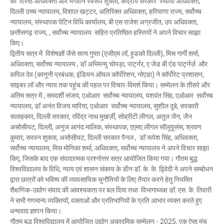
की वरिष्ठ अधिवक्ता और भगवान स्वरूप शुक्ला, केंद्रीय सरकार स्थायी अधिवक्ता,
दिल्ली उच्च न्यायालय, विशाल खट्टर, अतिरिक्त अधिवक्ता, हरियाणा राज्य, सर्वोच्च
न्यायालय, संस्थापक पेटिन विधि कार्यालय, बी एस राजेश अग्रजीत, उप अधिवक्ता,
छत्तीसगढ़ राज्य, , सर्वोच्च न्यायालय सहित प्रतिष्ठित हस्तियों ने अपने विचार साझा
किए।
द्वितीय सत्र में विशेषज्ञों जैसे सत्य गुप्ता (एजीएम लॉ, हुडको दिल्ली), मिस गार्गी शर्मा,
अधिवक्ता, सर्वोच्च न्यायालय , डॉ अभिमन्यु चोपड़ा, पार्ट्नर, ए जेड बी एंड पार्ट्नर्ज़ और
कपिल देव (कानूनी प्रबंधक, इंडियन ऑयल कॉर्पोरेशन, नोएडा) ने कॉर्पोरेट प्रशासन,
साइबर लॉ और न्याय तक पहुंच की पहल पर विचार-विमर्श किया। सम्मेलन के तीसरे और
अंतिम सत्र में , समदर्शी संजय, एओआर सर्वोच्च न्यायालय, यशवंत सिंह, एओआर सर्वोच्च
न्यायालय, डॉ अनंत विजय मारिया, एओआर सर्वोच्च न्यायालय, सुशील दूबे, सरकारी
सलाहकार, दिल्ली सरकार, रविंद्र नाथ मुखर्ज़ी, सोब्रीटी लीगल, अतुल जैन, जैन
असोसीयट, दिल्ली, अनुज आनंद मालिक, संस्थापक, एएमए लीगल सॉलूयूसंस, श्रवण
कुमार, सरवन शुक्ला, असोसीयट, दिल्ली सरकार पैनल , डॉ रूपेश सिंह, अधिवक्ता,
सर्वोच्च न्यायालय, मिस मोनिका शर्मा, अधिवक्ता, सर्वोच्च न्यायालय ने अपने विचार साझा
किए, जिसके बाद एक संवादात्मक प्रश्नोत्तर सत्र आयोजित किया गया। गौतम बुद्ध
विश्वविद्यालय के विधि, न्याय एवं शासन संकाय के डीन डॉ. के. के. द्विवेदी ने अपने सम्बोधन
द्वारा छात्रों को भविष्य की व्यावसायिक चुनौतियों के लिए तैयार करने हेतु नियमित
शैक्षणिक-उद्योग संवाद की आवश्यकता पर बल दिया तथा विभागाध्यक्ष डॉ. एस. के. तिवारी
ने सभी गणमान्य व्यक्तियों, वक्ताओं और प्रतिभागियों के प्रति आभार व्यक्त करते हुए
धन्यवाद ज्ञापन किया।
गौतम बुद्ध विश्वविद्यालय में आयोजित उद्योग अकादमिक सम्मेलन - 2025, एक ऐसा मंच