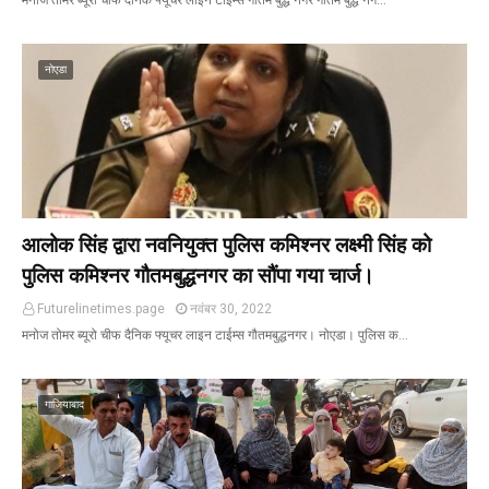
मनोज तोमर ब्यूरो चीफ दैनिक फ्यूचर लाइन टाईम्स गौतम बुद्ध नगर गौतम बुद्ध नग…
नोएडा
आलोक सिंह द्वारा नवनियुक्त पुलिस कमिश्नर लक्ष्मी सिंह को
पुलिस कमिश्नर गौतमबुद्धनगर का सौंपा गया चार्ज।
Futurelinetimes.page
नवंबर 30, 2022
मनोज तोमर ब्यूरो चीफ दैनिक फ्यूचर लाइन टाईम्स गौतमबुद्धनगर। नोएडा। पुलिस क…
गाजियाबाद