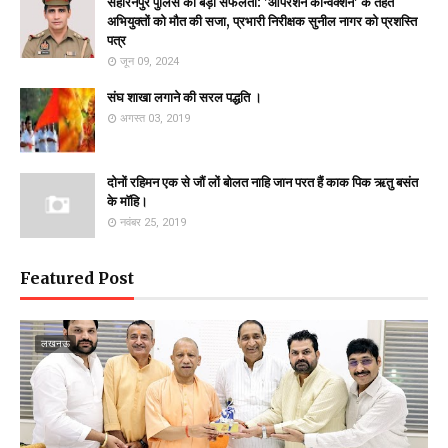
सहारनपुर पुलिस की बड़ी सफलता: 'ऑपरेशन कन्विक्शन' के तहत
अभियुक्तों को मौत की सजा, प्रभारी निरीक्षक सुनील नागर को प्रशस्ति
पत्र
जून 09, 2024
संघ शाखा लगाने की सरल पद्धति ।
अगस्त 03, 2019
दोनों रहिमन एक से जौं लों बोलत नाहि जान परत हैं काक पिक ऋतु बसंत
के माॅहि।
नवंबर 25, 2019
Featured Post
लखनऊ