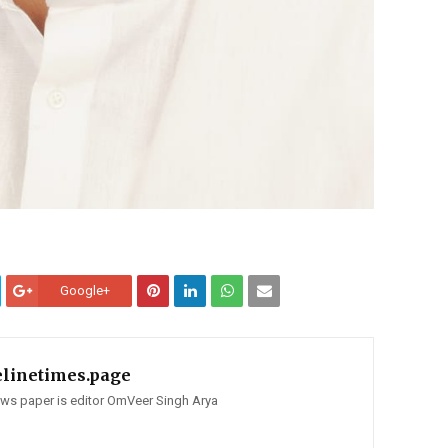
Google+
elinetimes.page
news paper is editor OmVeer Singh Arya