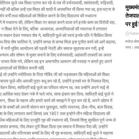
्योतिराव फूले जब शिक्षा प्राप्त कर रहे थे तब भी वर्चस्ववादी, सामंतवादी, रुढ़िवादी,
मुख्यम
 नहीं थी बल्कि उन्हें एक मित्र की शादी में अपमानित भी किया गया था, इस घटना से
तेजपाल
जोर वर्गों तथा महिलाओं को शिक्षित करने के लिए विद्यालय की स्थापना
े में स्थापना की, लेकिन शिक्षा पर कब्ज़ा करने वाला वर्ग इनके काम का विरोधी रहा,
पर हुई 
 न शिक्षा देने के लिए, बल्कि अध्यापक, अध्यापिकाओं की व्यवस्था में लगातार
Futur
कान देकर गफ्फार शेष ने, सावित्री फूले को स्वयं इनके पति ने शिक्षित किया
 दिया शेष फातिमा ने, उन्होंने कन्धा से कन्धा मिला इस पुनीत कार्य को आगे बढाया,
मनोज तोमर 
नगर। ल
में नारी मुक्ति आन्दोलन की पहली नेत्री और समाज सुधारक बन गयी, इन्हें
 अन्याय और शोषण से मुक्त कराने के लिए वर्चस्ववादी, अहंकारी ताकतों का अपार
, पत्थर फेंके गये, लेकिन वह इन अमानवीय आचरण की परवाह न करते हुए अपने
ात्राओं को शिक्षित करती रही|
तो उन्होंने ज्योतिराव के पिता गोबिंद जी को भड़काकर कि महिलाओं को शिक्षा
िबाराव फूले और आपकी पुत्र-बधू कर रहे है, उन्होंने इनको घर से निकाल दिया,
िर्वहन किया, सावित्री बाई फूले का परिवार संपन्न था, जब उन्होंने अपने भाई से
लिए आर्थिक मदद देकर नर्क में चले जांय, साफ इंकार कर दिया, सावित्री बाई फूले ने
िक्षा के महत्व और हमारे कार्य को समझने में भूल कर रहे है, अपने उद्देश्य में
 देश के बच्चों को अपनी संतान मान छुवाछूत, जाति व्यवस्था, ऊँच-नीच, बाल विवाह,
नाश के लिए लगातार कार्य किया| अब 1851 तक इन्होने तीन महिला विद्यालय की
ं बल्कि महिलाओं के लिए प्रसूति गृह की स्थापना की, जिससे शिशु सुरक्षित पूर्ण जन्म ले
यशवंत बनाया, गोद लेकर पूरी शिक्षा दिला एक समाज में मिसाल पैदा की, उन्होंने
्यालयों और परित्यक्त बच्चों के लिए भी गृह बनवाया, सावित्री बाई फुले ने महात्मा