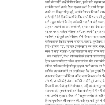
आयी तो उन्होंने उन्हें शिक्षित किया, इनके पति महात्मा ज
पाखंडी ताकतें उनके शिक्षा ग्रहण करने के कार्य से खुश
उनके मन में बहुत पीड़ा हुई, उन्होंने निश्चय किया मै कम
करूँगा|1848 में बालिकाओं के लिए पहले विद्यालय की पुण
इन्हें स्कूल खोलने के लिए अहंकारी ताकतें न कोई मकान,
अड़चन डालने का कार्य करते रहे, इनका साथ दिया अपना म
था, वह पहली महिला शिक्षिका बनी, इस कार्य में इनका साथ
सावित्री बाई फूले अब शिक्षिका होने के साथ-साथ भारत 
महिलाओं को शिक्षित करने, रुढ़िवाद, पाखंड, कुरीतियों,
विरोध झेलना पड़ा, कई बार इनके ऊपर मल-मूत्र, गोबर
साथ दो साड़ी रखती थी, वह विद्यालय में साड़ी बदल कर छ
जब पाखंडियों, शिक्षा माफियाओं को इसकी जानकारी हुई 
देकर आपका परिवार नर्क में चला जायेगा, घोर पाप ज्योत
लेकिन आर्थिक तंगी झेलते हुए इन्होने अपने कर्तव्य का न
आर्थिक सहायता मांगी, तो उन्होंने कहा कि “हम तुम्हारे 
उनका प्रतिकार नहीं किया, बल्कि कहा कि आप लोग अंजान, श
लगे रहे, उनकी कोई संतान नहीं थी, उन्होंने पूरे समाज,
विधवा विवाह जैसी कुरीतियों पाखंड, रुढ़िवाद के समूल
स्थापना की, प्रभारी बनी| वह शिक्षा के क्षेत्र में ही नही
सके, उन्होंने ब्राह्मण विधवा से पैदा हुए यशवंत को डा0 
विधवा पुनर्विवाह की वकालत की, सावित्री बाई फुले ने विद