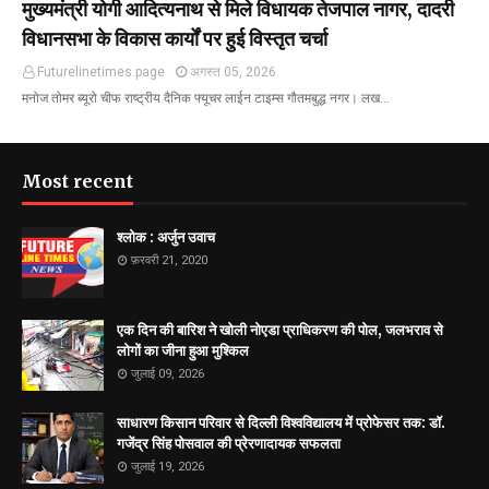
मुख्यमंत्री योगी आदित्यनाथ से मिले विधायक तेजपाल नागर, दादरी
विधानसभा के विकास कार्यों पर हुई विस्तृत चर्चा
Futurelinetimes.page
अगस्त 05, 2026
मनोज तोमर ब्यूरो चीफ राष्ट्रीय दैनिक फ्यूचर लाईन टाइम्स गौतमबुद्ध नगर। लख…
Most recent
श्लोक : अर्जुन उवाच
फ़रवरी 21, 2020
एक दिन की बारिश ने खोली नोएडा प्राधिकरण की पोल, जलभराव से
लोगों का जीना हुआ मुश्किल
जुलाई 09, 2026
साधारण किसान परिवार से दिल्ली विश्वविद्यालय में प्रोफेसर तक: डॉ.
गजेंद्र सिंह पोसवाल की प्रेरणादायक सफलता
जुलाई 19, 2026