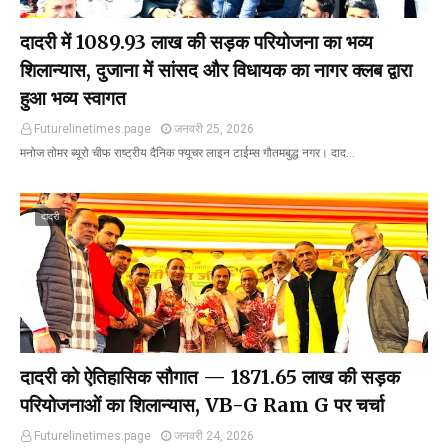
दादरी में ₹1089.93 लाख की सड़क परियोजना का भव्य
शिलान्यास, दुजाना में सांसद और विधायक का नागर क्लब द्वारा
हुआ भव्य स्वागत
Futurelinetimes.page
जनवरी 25, 2026
मनोज तोमर ब्यूरो चीफ राष्ट्रीय दैनिक फ्यूचर लाइन टाईम्स गौतमबुद्ध नगर। दाद…
दादरी
दादरी को ऐतिहासिक सौगात — ₹1871.65 लाख की सड़क
परियोजनाओं का शिलान्यास, VB-G Ram G पर चर्चा
Futurelinetimes.page
जनवरी 24, 2026